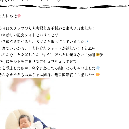
こんにちは
今日はスタッフの友人夫婦とお子様がご来店されました！
お宮参りの記念フォトということで
いざ産衣を着せると、スヤスヤ眠ってしまいました
一度でいいから、目を開けたショットが欲しい！！と思い
いろんなことを試したんですが、ほんとに起きない！爆睡
笑
挙句に鼻の下をコヨリでコチョコチョしすぎて
目を覚ました顔が、完全に怒ってる顔になっちゃいました
そんなカナ君もお兄ちゃん同様、無事撮影終了しました〜