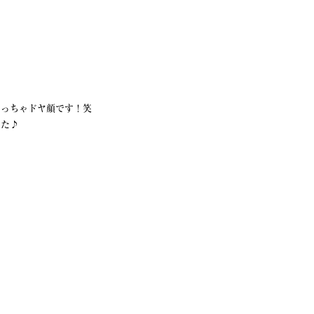
めっちゃドヤ顔です！笑
した♪