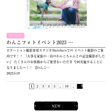
イベント
わんこフォトイベント2023 …
ロケーション撮影専用スタジオShirobacoでの イベント撮影のご案
内です！！ 『大事な家族の一員のわんこちゃんとの記念撮影がした
い』 たくさんのお客様からご要望をいただき 今回実施することに
なりました〜！！ 【わんこ…
2023.5.19
1
2
3
4
5
...
10
...
NEW