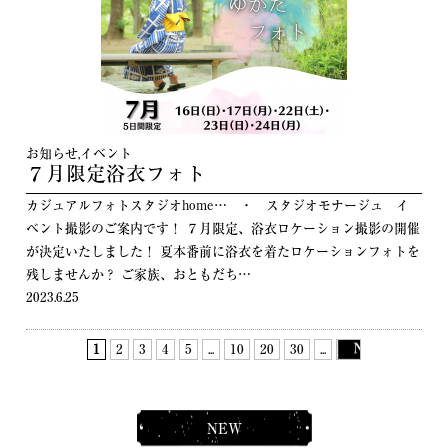
お知らせ
,
イベント
７月限定浴衣フォト
カジュアルフォトスタジオhome… ・ スタジオモナージュ イ
ベント撮影のご案内です！ ７月限定、浴衣ロケーション撮影の開催
が決定いたしました！ 夏本番前に浴衣を着たロケーションフォトを
残しませんか？ ご家族、おともだち…
2023.6.25
1
2
3
4
5
...
10
20
30
...
NEW