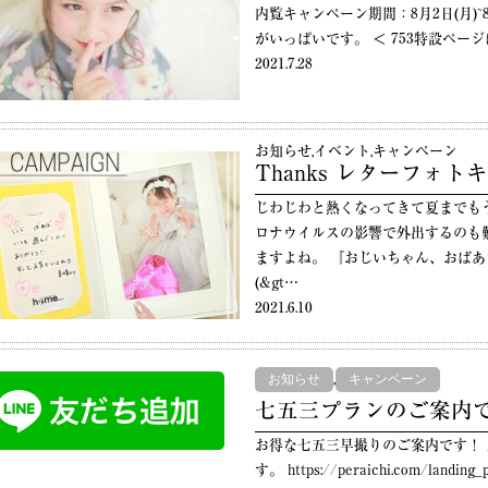
内覧キャンペーン期間：8月2日(月)~8
がいっぱいです。 ＜ 753特設ページ
2021.7.28
お知らせ
,
イベント
,
キャンペーン
Thanks レターフォ
じわじわと熱くなってきて夏までも
ロナウイルスの影響で外出するのも
ますよね。 『おじいちゃん、おば
(&gt…
2021.6.10
,
お知らせ
キャンペーン
七五三プランのご案内
お得な七五三早撮りのご案内です！ 
す。 https://peraichi.com/landin