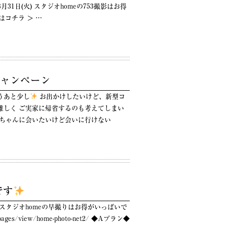
月31日(火) スタジオhomeの753撮影はお得
はコチラ ＞ …
トキャンペーン
うあと少し
お出かけしたいけど、新型コ
難しく ご実家に帰省するのも考えてしまい
あちゃんに会いたいけど会いに行けない
です
スタジオhomeの早撮りはお得がいっぱいで
g_pages/view/home-photo-net2/ ◆Aプラン◆