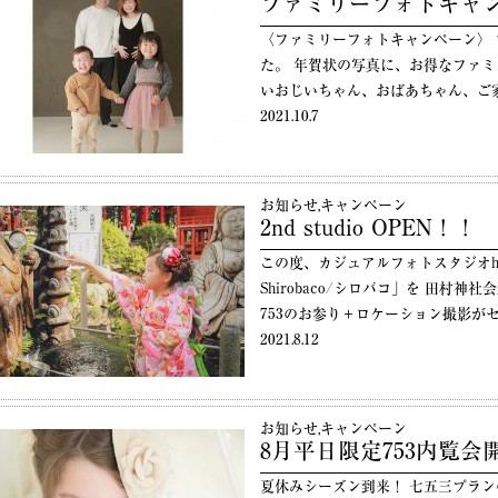
ファミリーフォトキャ
〈ファミリーフォトキャンペーン〉 
た。 年賀状の写真に、お得なファミ
いおじいちゃん、おばあちゃん、ご
2021.10.7
お知らせ
,
キャンペーン
2nd studio OPEN！！
この度、カジュアルフォトスタジオhomeの 2n
Shirobaco/シロバコ」を 田村
753のお参り＋ロケーション撮影が
2021.8.12
お知らせ
,
キャンペーン
8月平日限定753内覧会
夏休みシーズン到来！ 七五三プラ