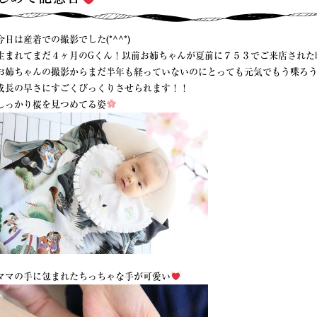
今日は産着での撮影でした(*^^*)
生まれてまだ４ヶ月のGくん！以前お姉ちゃんが夏前に７５３でご来店された
お姉ちゃんの撮影からまだ半年も経っていないのにとっても元気でもう喋ろう
成長の早さにすごくびっくりさせられます！！
しっかり桜を見つめてる姿
ママの手に包まれたちっちゃな手が可愛い