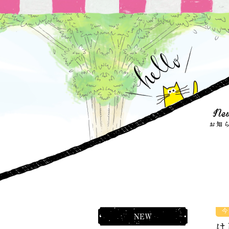
今
NEW
は