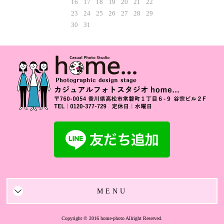
16
17
18
19
20
21
22
23
24
25
26
27
28
29
30
31
MENU
Copyright © 2016 home-photo Allright Reserved.