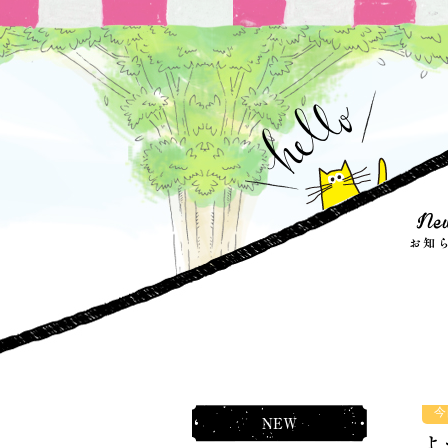
今
NEW
よ