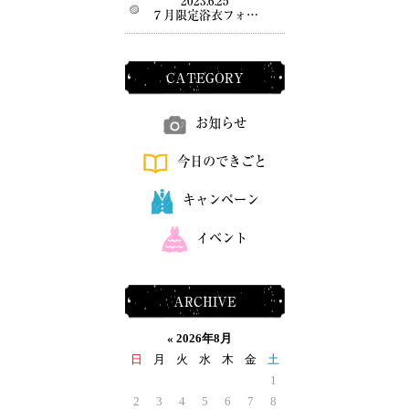
2023.6.25
７月限定浴衣フォ…
CATEGORY
お知らせ
今日のできごと
キャンペーン
イベント
ARCHIVE
«
2026年8月
日
月
火
水
木
金
土
1
2
3
4
5
6
7
8