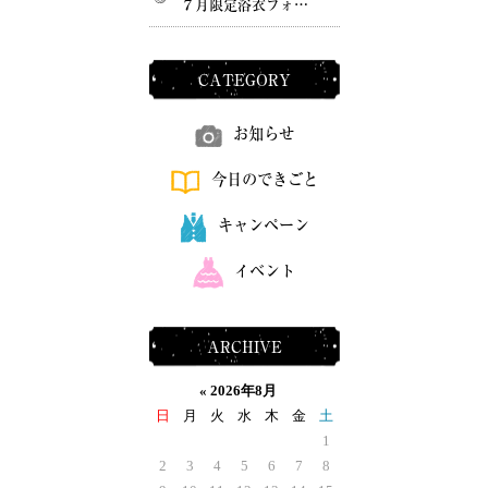
７月限定浴衣フォ…
CATEGORY
お知らせ
今日のできごと
キャンペーン
イベント
ARCHIVE
«
2026年8月
日
月
火
水
木
金
土
1
2
3
4
5
6
7
8