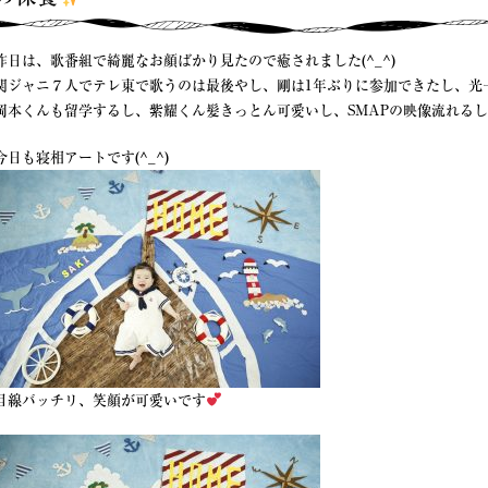
昨日は、歌番組で綺麗なお顔ばかり見たので癒されました(^_^)
関ジャニ７人でテレ東で歌うのは最後やし、剛は1年ぶりに参加できたし、光
岡本くんも留学するし、紫耀くん髪きっとん可愛いし、SMAPの映像流れる
今日も寝相アートです(^_^)
目線バッチリ、笑顔が可愛いです