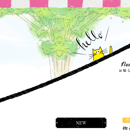
今
NEW
惚