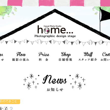
日のできごと
太子