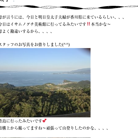
母が言うには、今日と明日皇太子夫婦が香川県に来ているらしい、、、
今日はイサムノグチ美術館に行ってるみたいです
本当かな〜
母よく勘違いするから、、、、
スタッフのお写真をお借りしました(^^)
豊島に行ったみたいです
結構上から撮ってますね〜頑張って山登りしたのかな、、、、