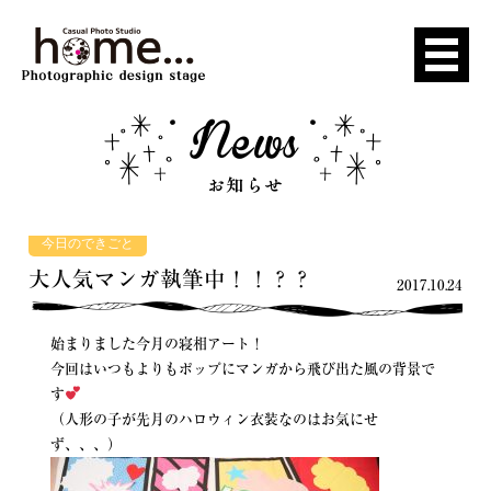
今日のできごと
大人気マンガ執筆中！！？？
2017.10.24
始まりました今月の寝相アート！
今回はいつもよりもポップにマンガから飛び出た風の背景で
す
（人形の子が先月のハロウィン衣装なのはお気にせ
ず、、、）