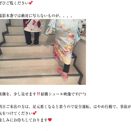
ぜひご覧ください
撮影本番では絶対に写らないものが、、、、
裏側を、少し見せます
結構シュール映像です(^^)
明日ご来店の方は、足元悪くなると思うので安全運転、はやめ行動で、事故
気をつけてください
楽しみにお待ちしております