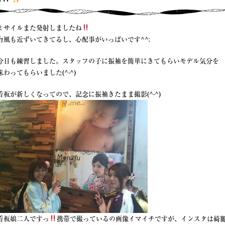
ミサイルまた発射しましたね
台風も近ずいてきてるし、心配事がいっぱいです^^;
今日も練習しました。スタッフの子に振袖を簡単にきてもらいモデル気分を
味わってもらいました(^-^)
看板が新しくなってので、記念に振袖きたまま撮影(^-^)
看板娘二人ですっ
携帯で撮っているの画像イマイチですが、インスタは綺