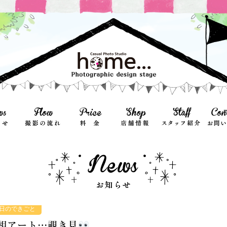
日のできごと
相アート…覗き見