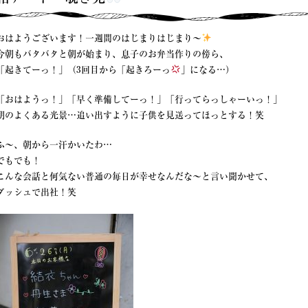
おはようございます！一週間のはじまりはじまり〜
今朝もバタバタと朝が始まり、息子のお弁当作りの傍ら、
「起きてーっ！」（3回目から「起きろーっ
」になる…）
「おはようっ！」「早く準備してーっ！」「行ってらっしゃーいっ！」
朝のよくある光景…追い出すように子供を見送ってほっとする！笑
ふ〜、朝から一汗かいたわ…
でもでも！
こんな会話と何気ない普通の毎日が幸せなんだな〜と言い聞かせて、
ダッシュで出社！笑