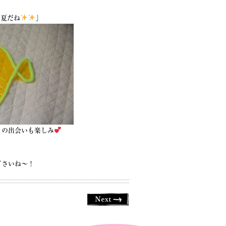
！夏だね
」
との出会いも楽しみ
下さいね〜！