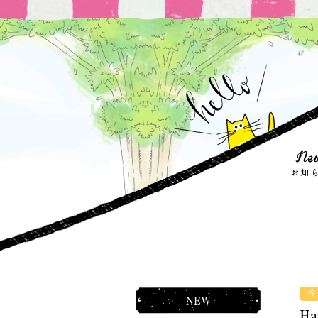
今
NEW
Ha