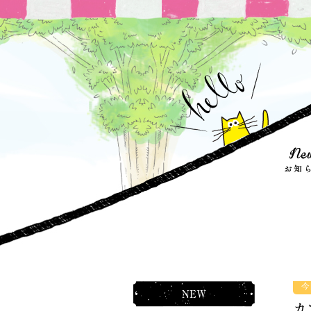
今
NEW
カ