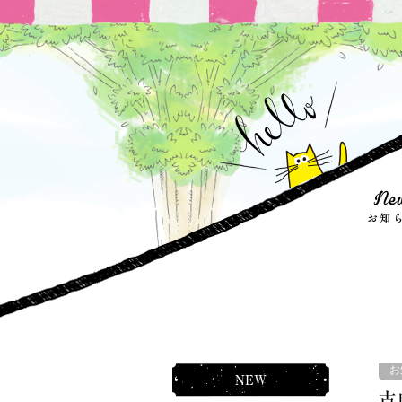
お
NEW
古