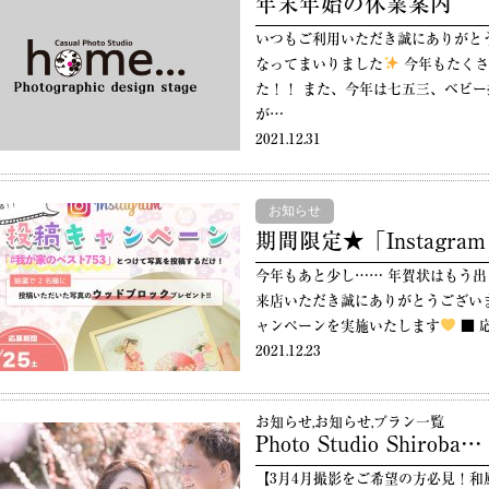
年末年始の休業案内
いつもご利用いただき誠にありがと
なってまいりました
今年もたくさ
た！！ また、今年は七五三、ベビー
が…
2021.12.31
お知らせ
期間限定★「Instagra
今年もあと少し…… 年賀状はもう出
来店いただき誠にありがとうございま
ャンペーンを実施いたします
■ 応
2021.12.23
お知らせ
,
お知らせ
,
プラン一覧
Photo Studio Shiroba…
【3月4月撮影をご希望の方必見！