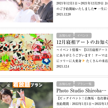
2021年12月1日〜2021年12月2
のご予約開始いたしました❤︎ 一生
2021.12.20
,
お知らせ
イベント
12月寝相アートのお知
〜イベント情報〜 【12月寝相アー
にありがとうございます！ テーマ
にツリーに大変身
たくさんの来店
2021.12.4
,
お知らせ
プラン一覧
Photo Studio Shiroba…
【ビッグイベント！白無垢・色打掛
契約期間：2022年1月1日〜2022