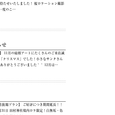
9日 お待たせいたしました！ 桜ロケーション撮影
に一度のこ…
らせ
ト】 11月の寝相アートにたくさんのご来店誠
は「クリスマス」でした！小さなサンタさん
ありがとうございました＾＾ 12月は…
着放題プラン】 ご好評につき期間延長！！
年1月31日 田村神社境内ロケ限定！白無垢・色