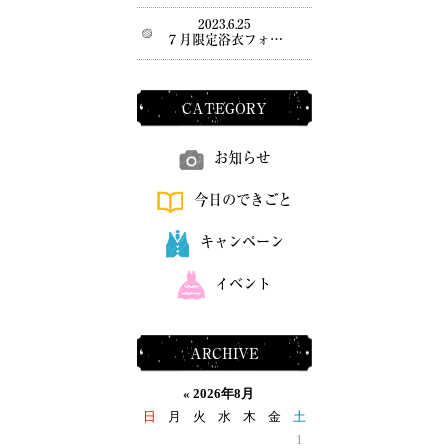
2023.6.25
７月限定浴衣フォ…
CATEGORY
お知らせ
今日のできごと
キャンペーン
イベント
ARCHIVE
«
2026年8月
日
月
火
水
木
金
土
1