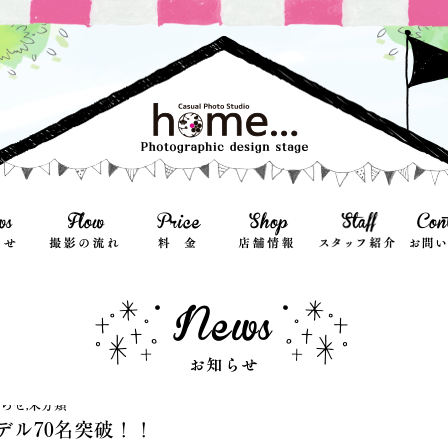
らせ
,
未分類
デル70名突破！！