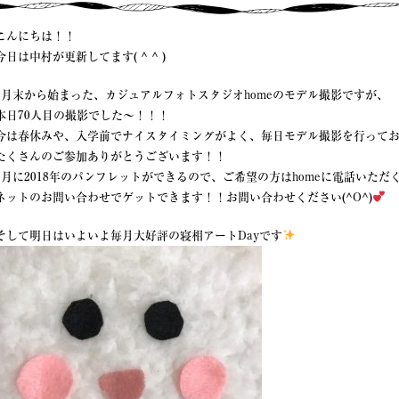
こんにちは！！
今日は中村が更新してます( ^ ^ )
2月末から始まった、カジュアルフォトスタジオhomeのモデル撮影ですが、
本日70人目の撮影でした〜！！！
今は春休みや、入学前でナイスタイミングがよく、毎日モデル撮影を行って
たくさんのご参加ありがとうございます！！
5月に2018年のパンフレットができるので、ご希望の方はhomeに電話いただ
ネットのお問い合わせでゲットできます！！お問い合わせください(^O^)
そして明日はいよいよ毎月大好評の寝相アートDayです