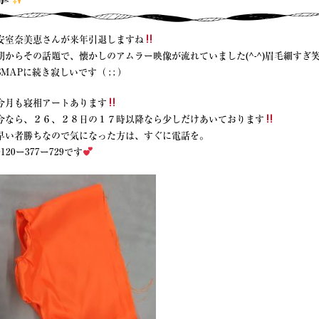
安室奈美恵さんが来年引退しますね
朝からその話題で、懐かしのアムラー映像が流れていました(^-^)眉毛細すぎ
SMAPに続き寂しいです（ ; ; ）
今月も寝相アートあります
今なら、２６、２８日の１７時以降なら少しだけあいております
早い者勝ちなので気になった方は、すぐに電話を。
0120ー377ー729です