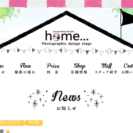
,
日のできごと
未分類
撃