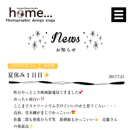
,
今日のできごと
未分類
夏休み１日目
2017.7.21
昨日やっとこさ映画銀魂見てきました
めっちゃ面白い
ここまでスクリーンでふざけていいのかと思うくらい・・・
高杉、堂本剛がまじでかっこいい
佐藤二郎も相変わらず笑 新撰組もかっこいい
近藤さん
の体最高